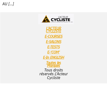
AU […]
L’ACTEUR
CYCLISTE
E-COURSES
E-SALONS
E-TESTS
E-‘COM’
E-In ENGLISH
Toutes les
Marques
Tous droits
réservés L'Acteur
Cycliste